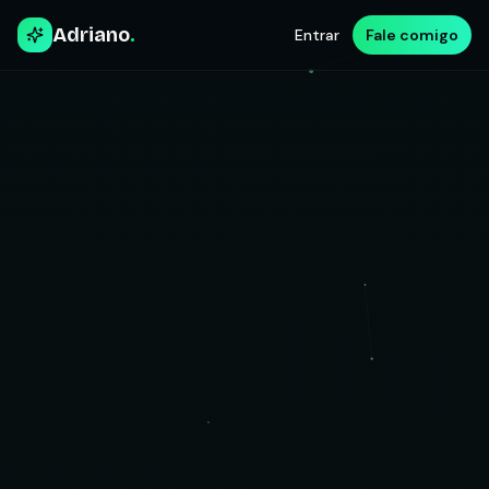
Adriano
.
Entrar
Fale comigo