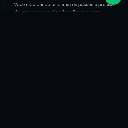
Você está dando os primeiros passos e precisa
de uma presença digital profissional para
transmitir credibilidade desde o dia 1.
O QUE ENTREGAMOS:
Sites simples e rápidos
Landing Pages de alta conversão
Configuração básica de SEO
Empresas em Crescimento