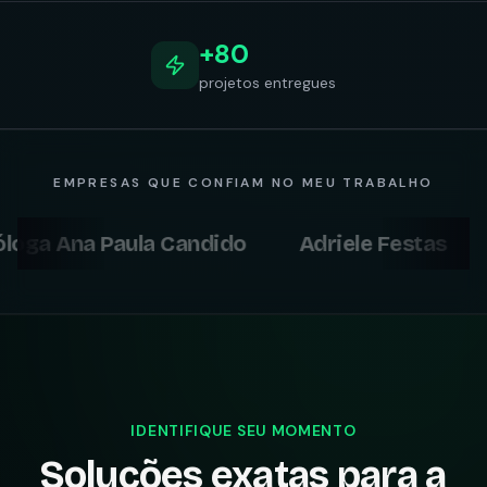
+80
projetos entregues
EMPRESAS QUE CONFIAM NO MEU TRABALHO
Ana Paula Candido
Adriele Festas
Flor
IDENTIFIQUE SEU MOMENTO
Soluções exatas para a